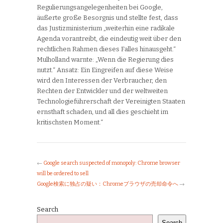
Regulierungsangelegenheiten bei Google,
äußerte große Besorgnis und stellte fest, dass
das Justizministerium „weiterhin eine radikale
Agenda vorantreibt, die eindeutig weit über den
rechtlichen Rahmen dieses Falles hinausgeht.“
Mulholland warnte: „Wenn die Regierung dies
nutzt.“ Ansatz: Ein Eingreifen auf diese Weise
wird den Interessen der Verbraucher, den
Rechten der Entwickler und der weltweiten
Technologieführerschaft der Vereinigten Staaten
ernsthaft schaden, und all dies geschieht im
kritischsten Moment.“
←
Google search suspected of monopoly: Chrome browser
will be ordered to sell
Google検索に独占の疑い：Chromeブラウザの売却命令へ
→
Search
Search