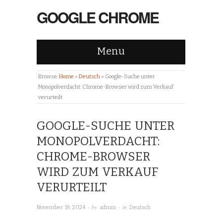
GOOGLE CHROME
Menu
Browse:
Home
»
Deutsch
»
Google-Suche unter
Monopolverdacht: Chrome-Browser wird zum Verkauf
verurteilt
GOOGLE-SUCHE UNTER
MONOPOLVERDACHT:
CHROME-BROWSER
WIRD ZUM VERKAUF
VERURTEILT
· by
· in
November 19, 2024
admin
Deutsch