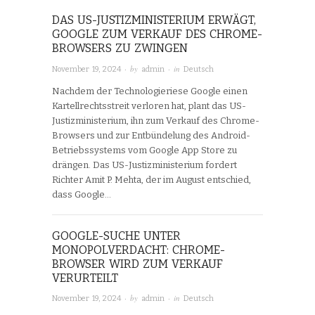
DAS US-JUSTIZMINISTERIUM ERWÄGT,
GOOGLE ZUM VERKAUF DES CHROME-
BROWSERS ZU ZWINGEN
· by
· in
November 19, 2024
admin
Deutsch
Nachdem der Technologieriese Google einen
Kartellrechtsstreit verloren hat, plant das US-
Justizministerium, ihn zum Verkauf des Chrome-
Browsers und zur Entbündelung des Android-
Betriebssystems vom Google App Store zu
drängen. Das US-Justizministerium fordert
Richter Amit P. Mehta, der im August entschied,
dass Google…
GOOGLE-SUCHE UNTER
MONOPOLVERDACHT: CHROME-
BROWSER WIRD ZUM VERKAUF
VERURTEILT
· by
· in
November 19, 2024
admin
Deutsch